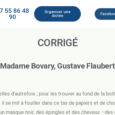
7 55 86 48
Organiser une
Faceboo
90
dictée
CORRIGÉ
Madame Bovary, Gustave Flaubert
celles d’autrefois ; pour les trouver au fond de la b
 il se mit à fouiller dans ce tas de papiers et de ch
, un masque noir, des épingles et des cheveux –des 